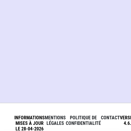
INFORMATIONS
MENTIONS
POLITIQUE DE
CONTACT
VERS
MISES À JOUR
LÉGALES
CONFIDENTIALITÉ
4.6
LE 28-04-2026