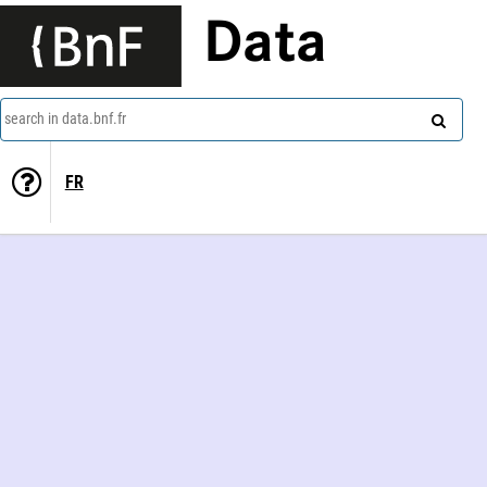
Data
search in data.bnf.fr
FR