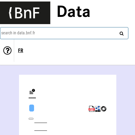
Data
search in data.bnf.fr
FR