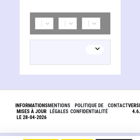
Stélla Vretoú-Sofianídou
INFORMATIONS
MENTIONS
POLITIQUE DE
CONTACT
VERS
MISES À JOUR
LÉGALES
CONFIDENTIALITÉ
4.6
LE 28-04-2026