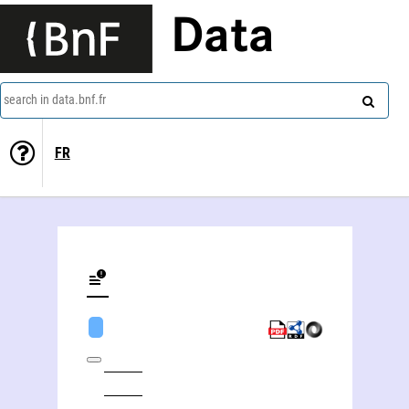
Data
search in data.bnf.fr
FR