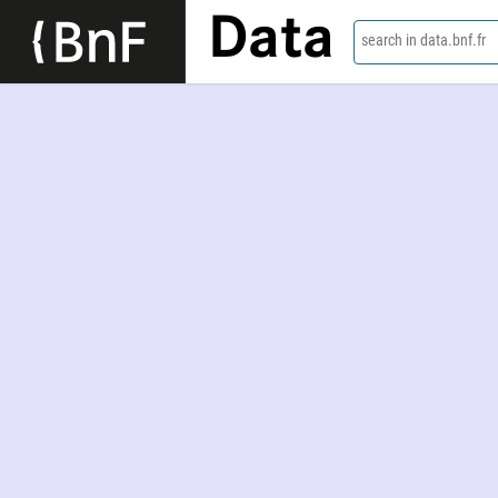
Data
search in data.bnf.fr