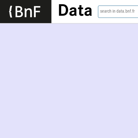
Data
search in data.bnf.fr