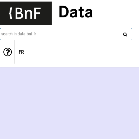
Data
search in data.bnf.fr
FR