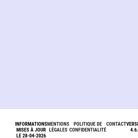
INFORMATIONS
MENTIONS
POLITIQUE DE
CONTACT
VERS
MISES À JOUR
LÉGALES
CONFIDENTIALITÉ
4.6
LE 28-04-2026