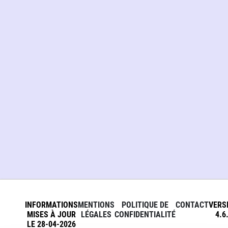
INFORMATIONS
MENTIONS
POLITIQUE DE
CONTACT
VERS
MISES À JOUR
LÉGALES
CONFIDENTIALITÉ
4.6
LE 28-04-2026