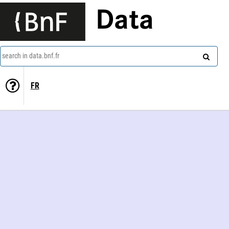
Data
search in data.bnf.fr
FR