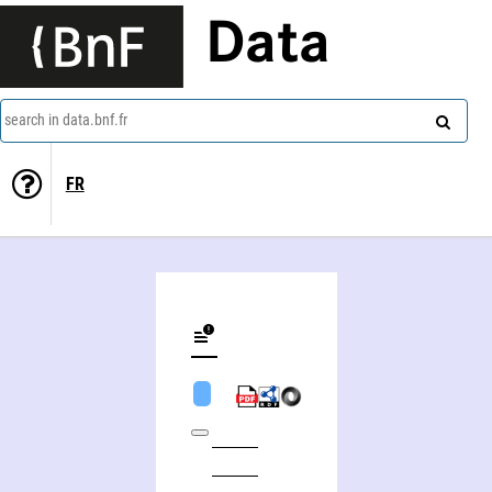
Data
search in data.bnf.fr
FR