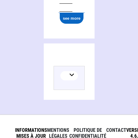
see more
INFORMATIONS
MENTIONS
POLITIQUE DE
CONTACT
VERS
MISES À JOUR
LÉGALES
CONFIDENTIALITÉ
4.6