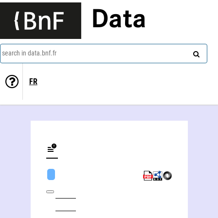
Data
search in data.bnf.fr
FR