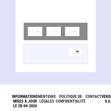
Pierre Antoine (1693-1777)
INFORMATIONS
MENTIONS
POLITIQUE DE
CONTACT
VERS
MISES À JOUR
LÉGALES
CONFIDENTIALITÉ
4.6
LE 28-04-2026