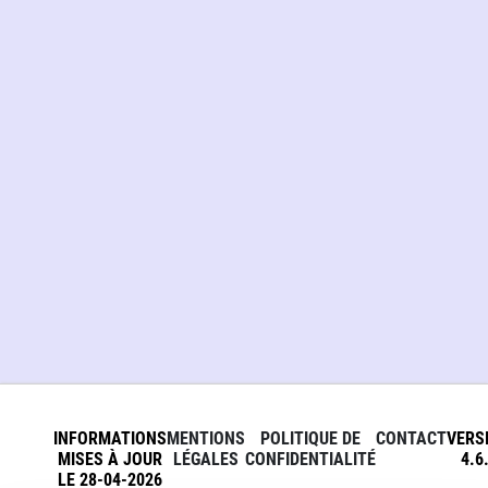
INFORMATIONS
MENTIONS
POLITIQUE DE
CONTACT
VERS
MISES À JOUR
LÉGALES
CONFIDENTIALITÉ
4.6
LE 28-04-2026