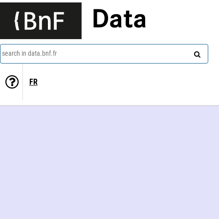
Data
search in data.bnf.fr
FR