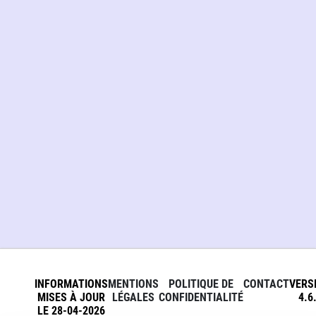
INFORMATIONS
MENTIONS
POLITIQUE DE
CONTACT
VERS
MISES À JOUR
LÉGALES
CONFIDENTIALITÉ
4.6
LE 28-04-2026