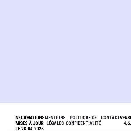
INFORMATIONS
MENTIONS
POLITIQUE DE
CONTACT
VERS
MISES À JOUR
LÉGALES
CONFIDENTIALITÉ
4.6
LE 28-04-2026