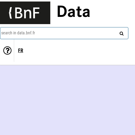
Data
search in data.bnf.fr
FR