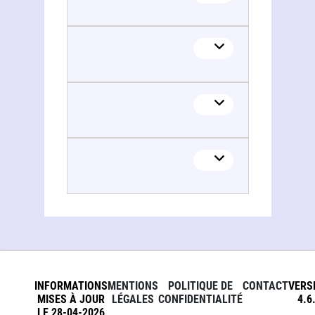
INFORMATIONS
MENTIONS
POLITIQUE DE
CONTACT
VERS
MISES À JOUR
LÉGALES
CONFIDENTIALITÉ
4.6
LE 28-04-2026