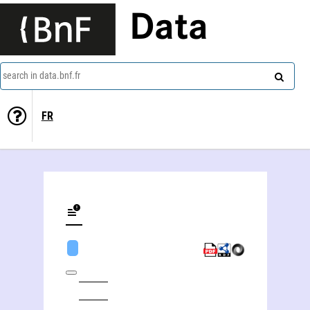
Data
search in data.bnf.fr
FR