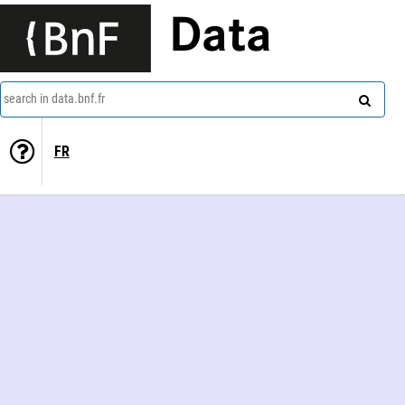
Data
search in data.bnf.fr
FR