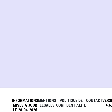
INFORMATIONS
MENTIONS
POLITIQUE DE
CONTACT
VERS
MISES À JOUR
LÉGALES
CONFIDENTIALITÉ
4.6
LE 28-04-2026