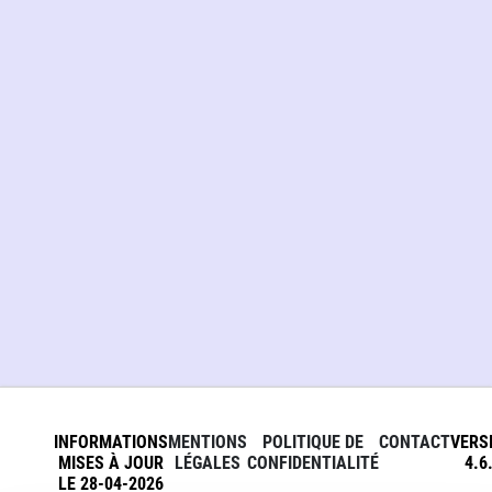
INFORMATIONS
MENTIONS
POLITIQUE DE
CONTACT
VERS
MISES À JOUR
LÉGALES
CONFIDENTIALITÉ
4.6
LE 28-04-2026