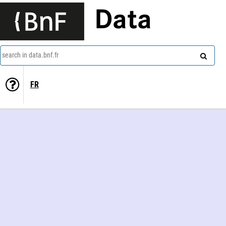
Data
search in data.bnf.fr
FR