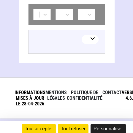
INFORMATIONS
MENTIONS
POLITIQUE DE
CONTACT
VERS
MISES À JOUR
LÉGALES
CONFIDENTIALITÉ
4.6
LE 28-04-2026
Tout accepter
Tout refuser
Personnaliser