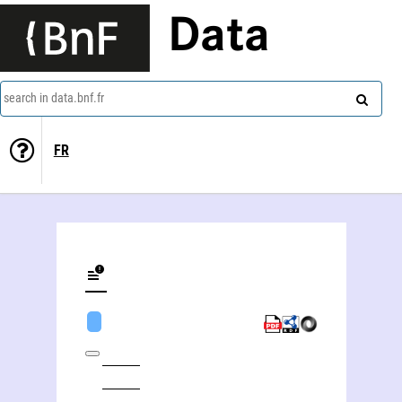
Data
search in data.bnf.fr
FR