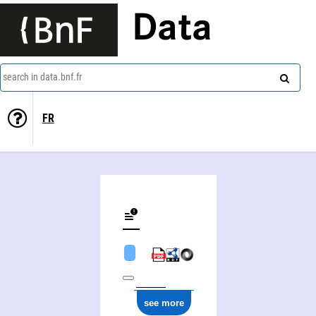
Data
search in data.bnf.fr
FR
see more