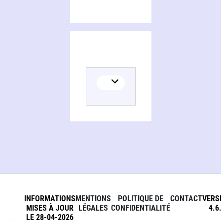
INFORMATIONS
MENTIONS
POLITIQUE DE
CONTACT
VERS
MISES À JOUR
LÉGALES
CONFIDENTIALITÉ
4.6
LE 28-04-2026