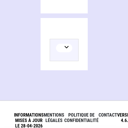
INFORMATIONS
MENTIONS
POLITIQUE DE
CONTACT
VERS
MISES À JOUR
LÉGALES
CONFIDENTIALITÉ
4.6
LE 28-04-2026