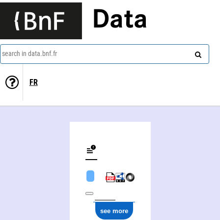
Data
search in data.bnf.fr
FR
see more