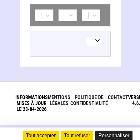
INFORMATIONS
MENTIONS
POLITIQUE DE
CONTACT
VERS
MISES À JOUR
LÉGALES
CONFIDENTIALITÉ
4.6
LE 28-04-2026
Tout accepter
Tout refuser
Personnaliser