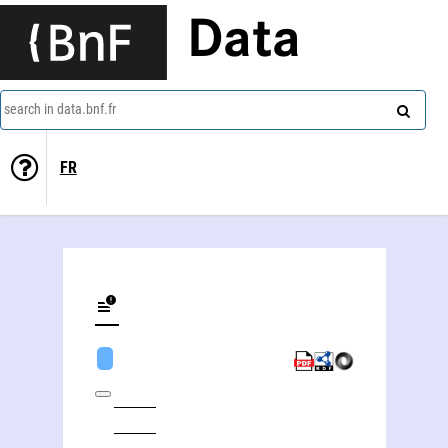
Data
search in data.bnf.fr
FR