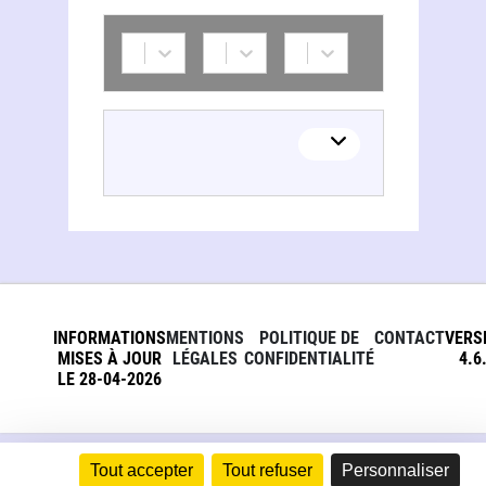
Thierry Compain
INFORMATIONS
MENTIONS
POLITIQUE DE
CONTACT
VERS
MISES À JOUR
LÉGALES
CONFIDENTIALITÉ
4.6
LE 28-04-2026
Tout accepter
Tout refuser
Personnaliser