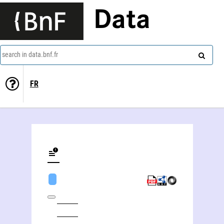
Data
search in data.bnf.fr
FR