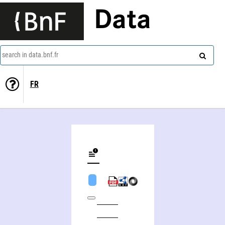
Data
search in data.bnf.fr
FR