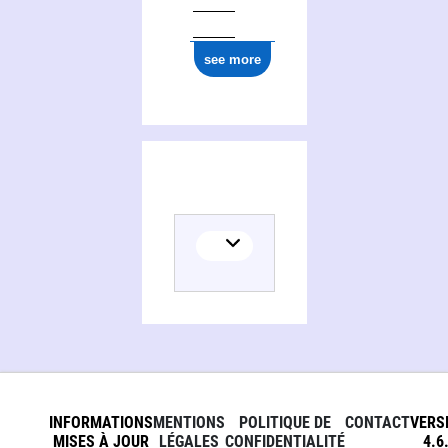
ark:/12148/cb17706916n
see more
INFORMATIONS
MENTIONS
POLITIQUE DE
CONTACT
VERS
MISES À JOUR
LÉGALES
CONFIDENTIALITÉ
4.6