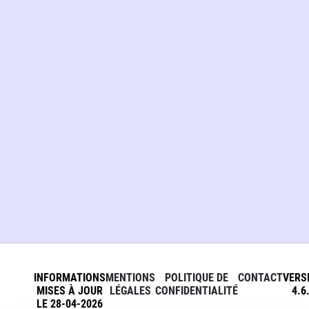
INFORMATIONS
MENTIONS
POLITIQUE DE
CONTACT
VERS
MISES À JOUR
LÉGALES
CONFIDENTIALITÉ
4.6
LE 28-04-2026