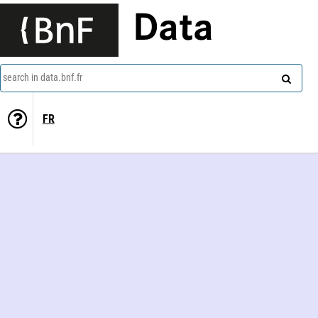
Data
search in data.bnf.fr
FR