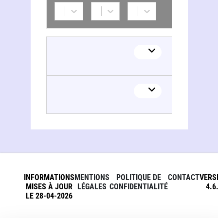
INFORMATIONS
MENTIONS
POLITIQUE DE
CONTACT
VERS
MISES À JOUR
LÉGALES
CONFIDENTIALITÉ
4.6
LE 28-04-2026