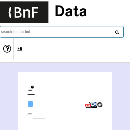
Data
search in data.bnf.fr
FR