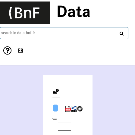
Data
search in data.bnf.fr
FR