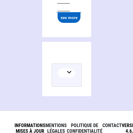
ark:/12148/cb17716479c
see more
INFORMATIONS
MENTIONS
POLITIQUE DE
CONTACT
VERS
MISES À JOUR
LÉGALES
CONFIDENTIALITÉ
4.6