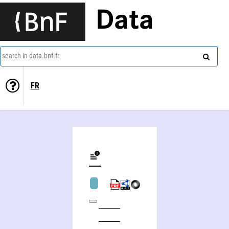
Data
search in data.bnf.fr
FR