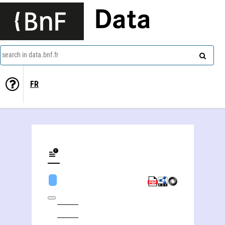
Data
search in data.bnf.fr
FR