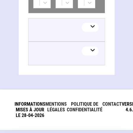
INFORMATIONS
MENTIONS
POLITIQUE DE
CONTACT
VERS
MISES À JOUR
LÉGALES
CONFIDENTIALITÉ
4.6
LE 28-04-2026