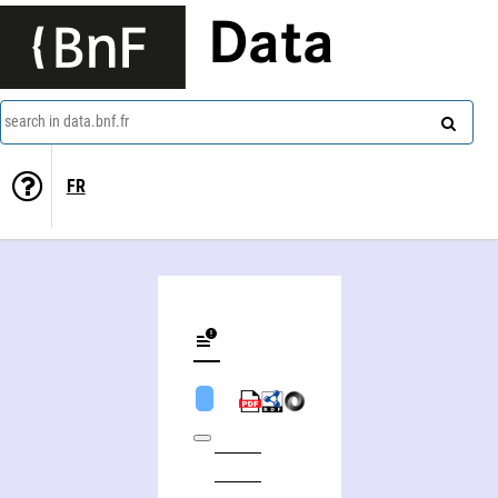
Data
search in data.bnf.fr
FR