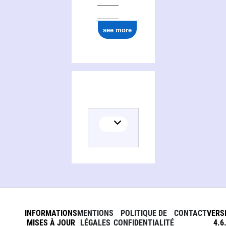
ark:/12148/cb17718376j
see more
INFORMATIONS
MENTIONS
POLITIQUE DE
CONTACT
VERS
MISES À JOUR
LÉGALES
CONFIDENTIALITÉ
4.6