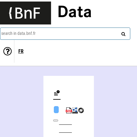
Data
search in data.bnf.fr
FR