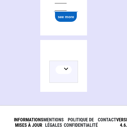
ark:/12148/cb177220843
see more
INFORMATIONS
MENTIONS
POLITIQUE DE
CONTACT
VERS
MISES À JOUR
LÉGALES
CONFIDENTIALITÉ
4.6