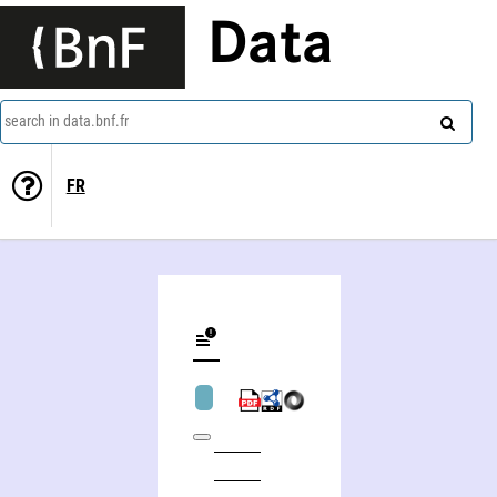
Data
search in data.bnf.fr
FR