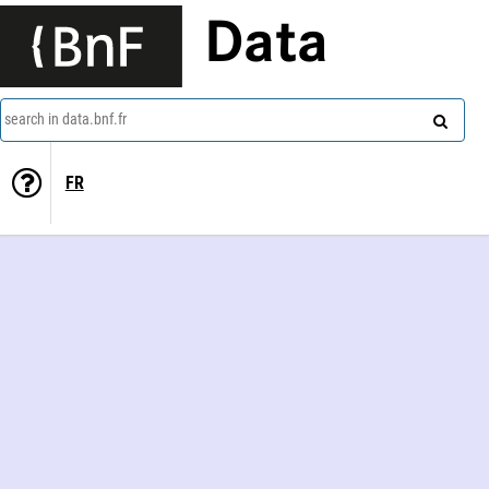
Data
search in data.bnf.fr
FR