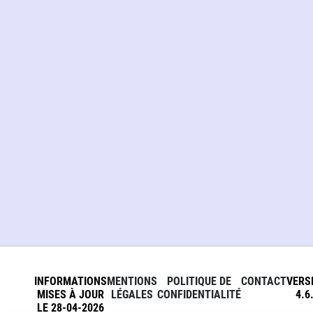
INFORMATIONS
MENTIONS
POLITIQUE DE
CONTACT
VERS
MISES À JOUR
LÉGALES
CONFIDENTIALITÉ
4.6
LE 28-04-2026