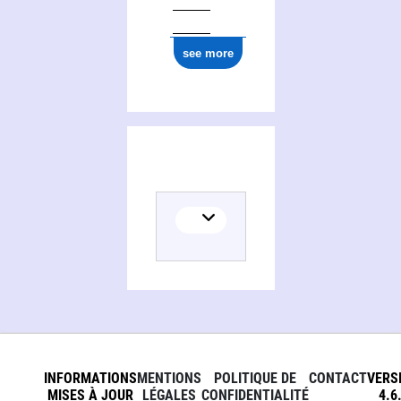
ark:/12148/cb17729168t
see more
INFORMATIONS
MENTIONS
POLITIQUE DE
CONTACT
VERS
MISES À JOUR
LÉGALES
CONFIDENTIALITÉ
4.6