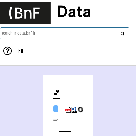
Data
search in data.bnf.fr
FR