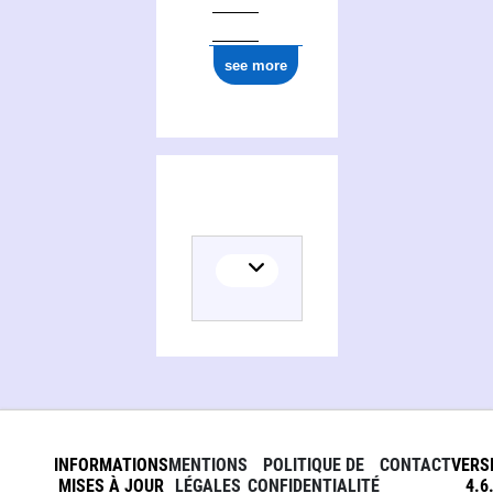
ark:/12148/cb177300061
see more
INFORMATIONS
MENTIONS
POLITIQUE DE
CONTACT
VERS
MISES À JOUR
LÉGALES
CONFIDENTIALITÉ
4.6