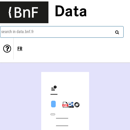
Data
search in data.bnf.fr
FR