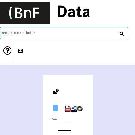
Data
search in data.bnf.fr
FR