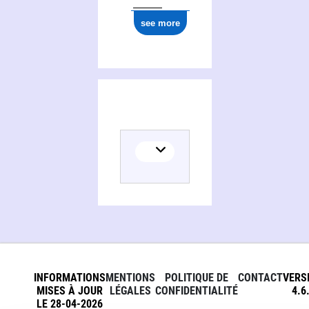
ark:/12148/cb177309593
see more
INFORMATIONS
MENTIONS
POLITIQUE DE
CONTACT
VERS
MISES À JOUR
LÉGALES
CONFIDENTIALITÉ
4.6
LE 28-04-2026