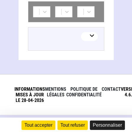
INFORMATIONS
MENTIONS
POLITIQUE DE
CONTACT
VERS
MISES À JOUR
LÉGALES
CONFIDENTIALITÉ
4.6
LE 28-04-2026
Tout accepter
Tout refuser
Personnaliser