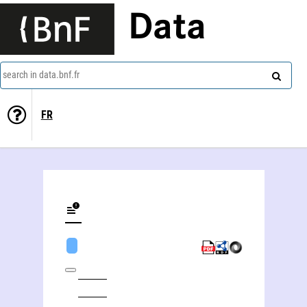
Data
search in data.bnf.fr
FR