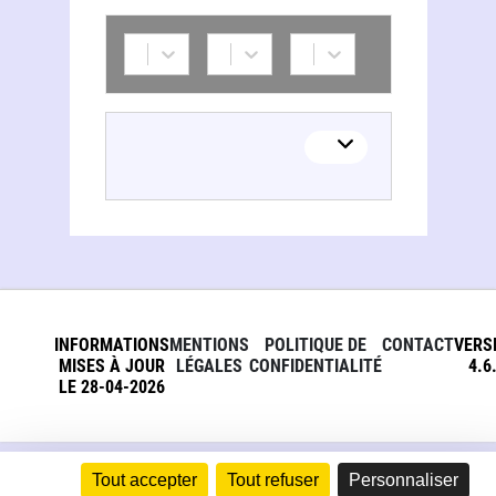
INFORMATIONS
MENTIONS
POLITIQUE DE
CONTACT
VERS
MISES À JOUR
LÉGALES
CONFIDENTIALITÉ
4.6
LE 28-04-2026
Tout accepter
Tout refuser
Personnaliser