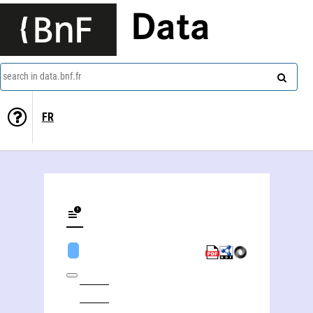
Data
search in data.bnf.fr
FR