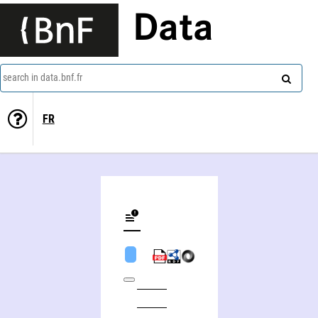
Data
search in data.bnf.fr
FR