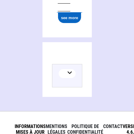
ark:/12148/cb177333235
see more
INFORMATIONS
MENTIONS
POLITIQUE DE
CONTACT
VERS
MISES À JOUR
LÉGALES
CONFIDENTIALITÉ
4.6