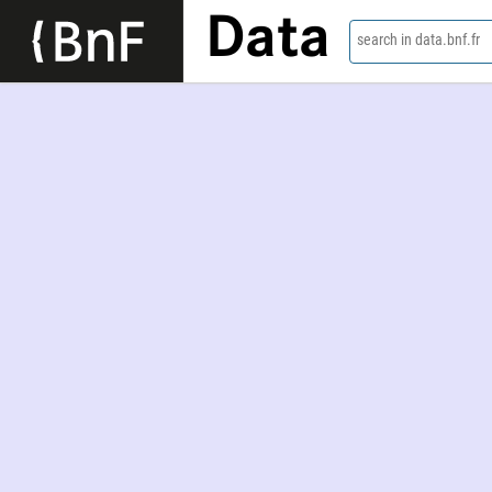
Data
search in data.bnf.fr