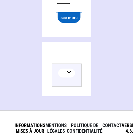
ark:/12148/cb17735815d
see more
INFORMATIONS
MENTIONS
POLITIQUE DE
CONTACT
VERS
MISES À JOUR
LÉGALES
CONFIDENTIALITÉ
4.6