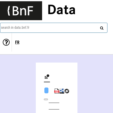
Data
search in data.bnf.fr
FR