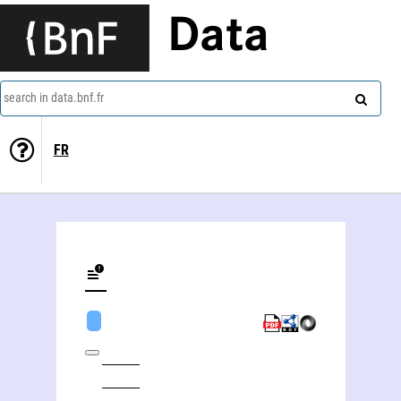
Data
search in data.bnf.fr
FR