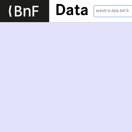
Data
search in data.bnf.fr