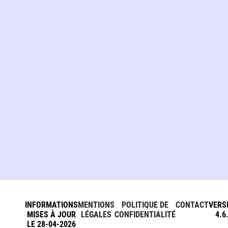
INFORMATIONS
MENTIONS
POLITIQUE DE
CONTACT
VERS
MISES À JOUR
LÉGALES
CONFIDENTIALITÉ
4.6
LE 28-04-2026