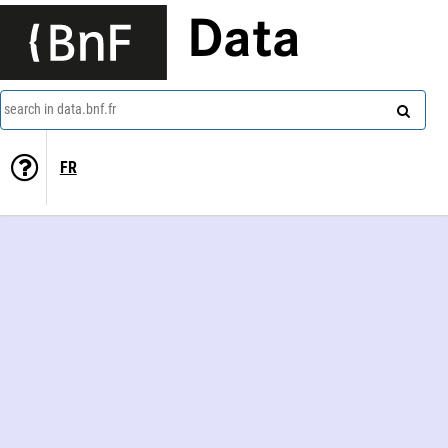
Data
search in data.bnf.fr
FR