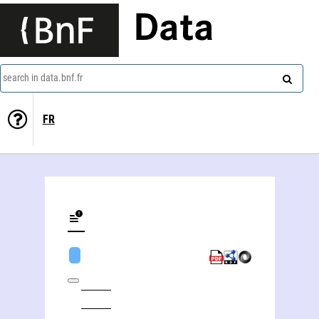
Data
search in data.bnf.fr
FR