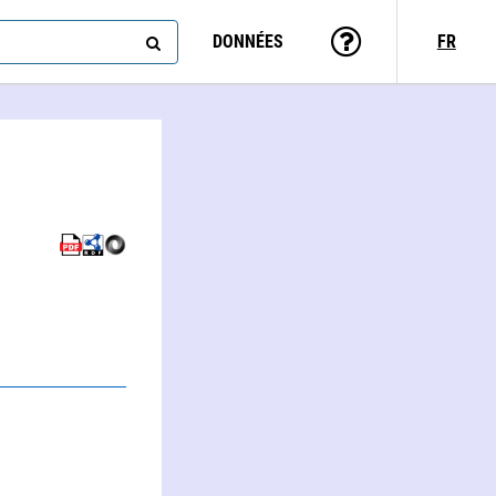
DONNÉES
FR