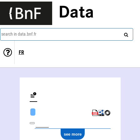
Data
search in data.bnf.fr
FR
see more