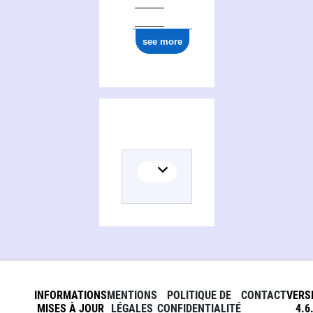
see more
INFORMATIONS
MENTIONS
POLITIQUE DE
CONTACT
VERS
MISES À JOUR
LÉGALES
CONFIDENTIALITÉ
4.6