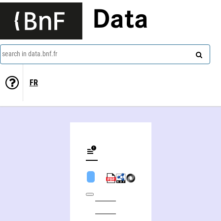
Data
search in data.bnf.fr
FR