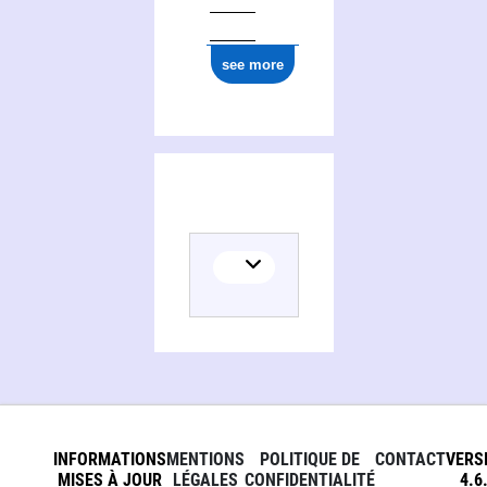
ark:/12148/cb177547786
see more
INFORMATIONS
MENTIONS
POLITIQUE DE
CONTACT
VERS
MISES À JOUR
LÉGALES
CONFIDENTIALITÉ
4.6