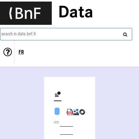
Data
search in data.bnf.fr
FR