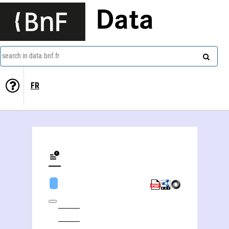
Data
search in data.bnf.fr
FR