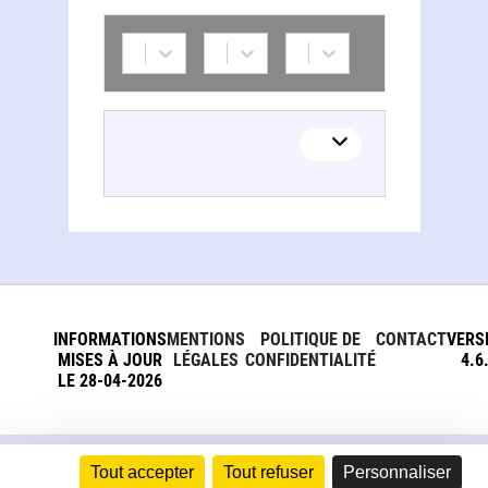
INFORMATIONS
MENTIONS
POLITIQUE DE
CONTACT
VERS
MISES À JOUR
LÉGALES
CONFIDENTIALITÉ
4.6
LE 28-04-2026
Tout accepter
Tout refuser
Personnaliser