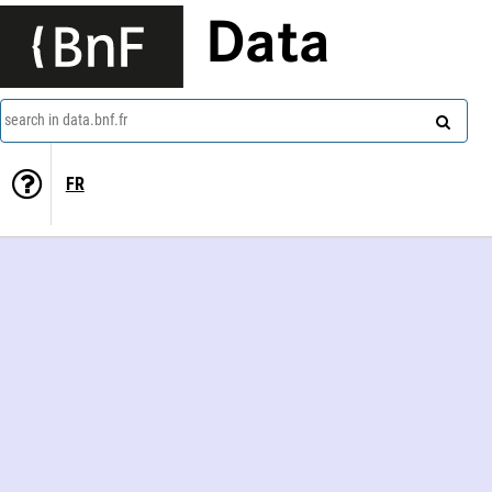
Data
search in data.bnf.fr
FR