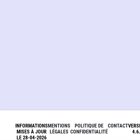
INFORMATIONS
MENTIONS
POLITIQUE DE
CONTACT
VERS
MISES À JOUR
LÉGALES
CONFIDENTIALITÉ
4.6
LE 28-04-2026