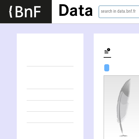
Data
search in data.bnf.fr