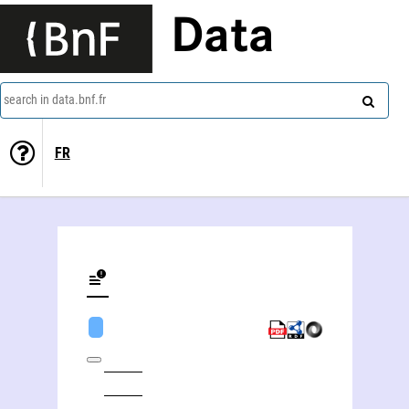
Data
search in data.bnf.fr
FR