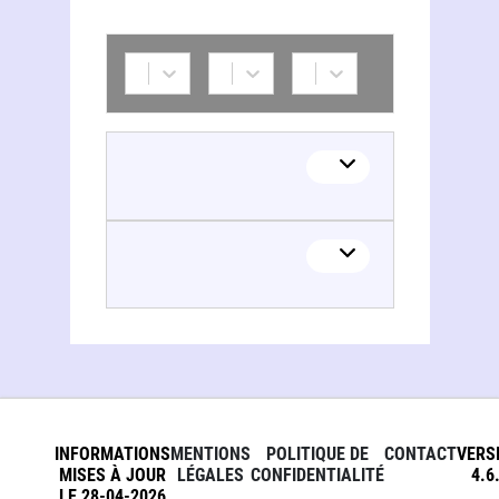
INFORMATIONS
MENTIONS
POLITIQUE DE
CONTACT
VERS
MISES À JOUR
LÉGALES
CONFIDENTIALITÉ
4.6
LE 28-04-2026